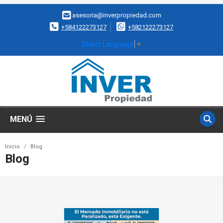
asesoria@inverpropiedad.com
+584122273127
+582122273127
Select Language
▼
MENÚ
Inicio
Blog
Blog