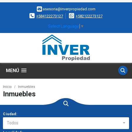
asesoria@inverpropiedad.com
+584122273127
+582122273127
Select Language
▼
MENÚ
Inicio
Inmuebles
Inmuebles
Ciudad:
Todos