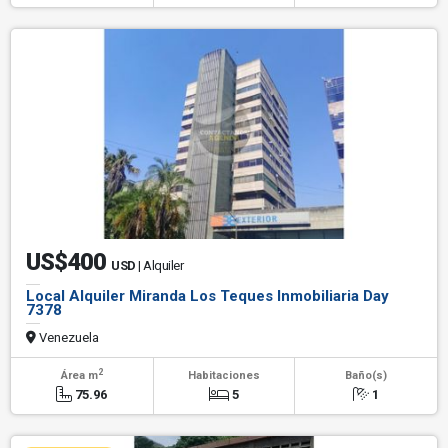
US$400
USD
| Alquiler
Local Alquiler Miranda Los Teques Inmobiliaria Day
7378
Venezuela
2
Área m
Habitaciones
Baño(s)
75.96
5
1