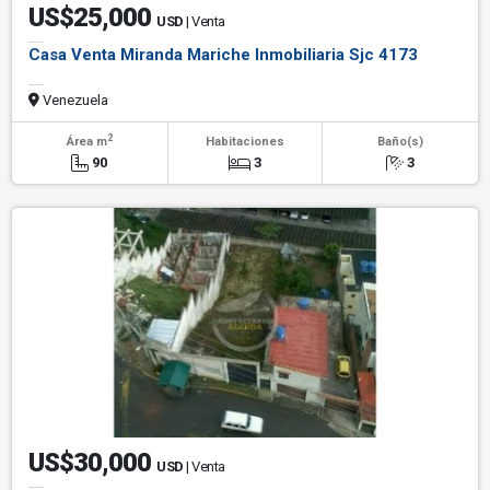
US$25,000
USD
| Venta
Casa Venta Miranda Mariche Inmobiliaria Sjc 4173
Venezuela
2
Área m
Habitaciones
Baño(s)
90
3
3
US$30,000
USD
| Venta