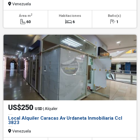
Venezuela
2
Área m
Habitaciones
Baño(s)
60
6
1
US$250
USD
| Alquiler
Local Alquiler Caracas Av Urdaneta Inmobiliaria Ccl
3823
Venezuela