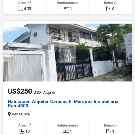
2
Área m
Habitaciones
Baño(s)
4.75
1
0
US$250
USD
| Alquiler
Habitacion Alquiler Caracas El Marques Inmobiliaria
Rgn 4803
Venezuela
2
Área m
Habitaciones
Baño(s)
10
1
1