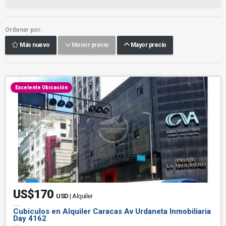
Ordenar por:
Más nuevo
Menor precio
Mayor precio
Excelente Ubicación
US$170
USD
| Alquiler
Cubiculos en Alquiler Caracas Av Urdaneta Inmobiliaria
Day 4162