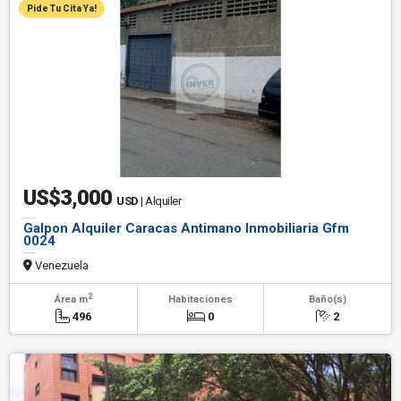
Pide Tu Cita Ya!
US$3,000
USD
| Alquiler
Galpon Alquiler Caracas Antimano Inmobiliaria Gfm
0024
Venezuela
2
Área m
Habitaciones
Baño(s)
496
0
2