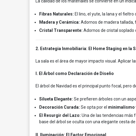
La calidad de los materiales se convierte en un indic
Fibras Naturales:
El lino, el yute, la lana y el fiel
Madera y Cerámica:
Adornos de madera tallada, f
Cristal Transparente:
Adornos de cristal soplado 
2. Estrategia Inmobiliaria: El Home Staging en la S
La sala es el área de mayor impacto visual. Aplicar 
I. El Árbol como Declaración de Diseño
El árbol de Navidad es el principal punto focal, pero 
Silueta Elegante:
Se prefieren árboles con un aspe
Decoración Curada:
Se opta por el
minimalismo 
El Resurgir del Lazo:
Una de las tendencias más f
base del árbol se oculta con una elegante cesta de 
II. Iluminación: El Factor Emocional