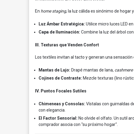
En
home staging
, la luz cálida es sinónimo de hogar y
Luz Ámbar Estratégica:
Utilice micro luces LED en
Capa de Iluminación:
Combine la luz del árbol co
III. Texturas que Venden Confort
Los textiles invitan al tacto y generan una sensación
Mantas de Lujo:
Drapé mantas de lana,
cashmere
Cojines de Contraste:
Mezcle texturas (lino rústic
IV. Puntos Focales Sutiles
Chimeneas y Consolas:
Vístalas con guirnaldas de
con elegancia.
El Factor Sensorial:
No olvide el olfato. Un sutil 
comprador asocia con "su próximo hogar".