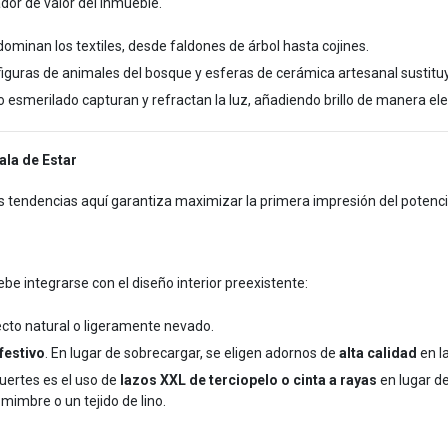
ador de valor del inmueble.
tro dominan los textiles, desde faldones de árbol hasta cojines.
iguras de animales del bosque y esferas de cerámica artesanal sustituye
o esmerilado capturan y refractan la luz, añadiendo brillo de manera el
ala de Estar
las tendencias aquí garantiza maximizar la primera impresión del potenc
debe integrarse con el diseño interior preexistente:
cto natural o ligeramente nevado.
festivo
. En lugar de sobrecargar, se eligen adornos de
alta calidad
en la
uertes es el uso de
lazos XXL de terciopelo o cinta a rayas
en lugar d
mimbre o un tejido de lino.