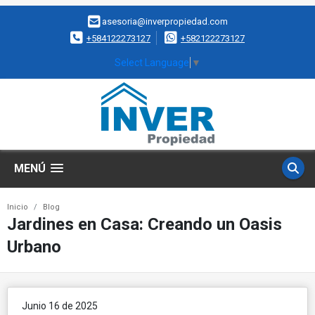
asesoria@inverpropiedad.com
+584122273127
+582122273127
Select Language
▼
MENÚ
Inicio
Blog
Jardines en Casa: Creando un Oasis
Urbano
Junio 16 de 2025