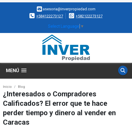
asesoria@inverpropiedad.com
+584122273127
+582122273127
Select Language
▼
MENÚ
Inicio
Blog
¿Interesados o Compradores
Calificados? El error que te hace
perder tiempo y dinero al vender en
Caracas