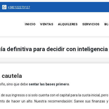
+582122273127
INICIO
VENTAS
ALQUILERES
SERVICIOS
BL
ía definitiva para decidir con inteligenci
 cautela
ueño, sino que debe
sentar las bases primero
.
e sus ingresos o si solo cuenta con el capital para la cuota inicial, per
o de hacer un alto. Nuestra recomendación: Sanee sus finanzas y c