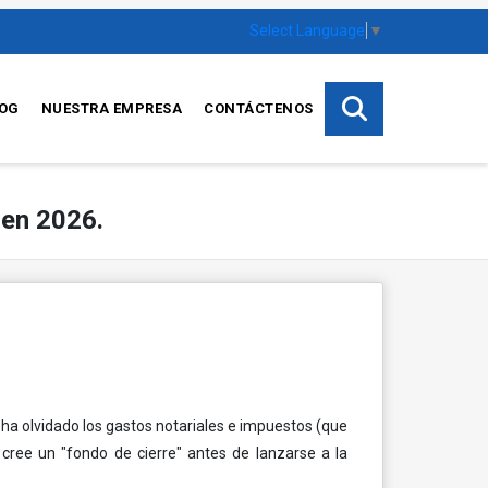
Select Language
▼
OG
NUESTRA EMPRESA
CONTÁCTENOS
a en 2026.
o ha olvidado los gastos notariales e impuestos (que
ree un "fondo de cierre" antes de lanzarse a la