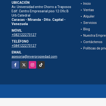
UBICACIÓN
Inicio
Av. Universidad entre Chorro a Traposos
Ventas
Edif. Centro Empresarial piso 12 Ofic B
Urb Catedral
Alquiler
Caracas - Miranda - Dtto. Capital -
Servicios
Venezuela
Blog
MÓVIL
+582122273127
Nuestra Empre
TELÉFONO
Contáctenos
+584122273127
Políticas de pr
EMAIL
asesoria@inverpropiedad.com
Facebook
X
Instagram
TikTok