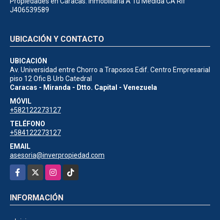
Propiedades en Caracas. Inmobiliaria A Tu Medida CA Rif
J406539589
UBICACIÓN Y CONTACTO
UBICACIÓN
Av. Universidad entre Chorro a Traposos Edif. Centro Empresarial
piso 12 Ofic B Urb Catedral
Caracas - Miranda - Dtto. Capital - Venezuela
MÓVIL
+582122273127
TELÉFONO
+584122273127
EMAIL
asesoria@inverpropiedad.com
Facebook
X
Instagram
TikTok
INFORMACIÓN