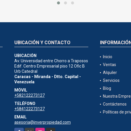
UBICACIÓN Y CONTACTO
INFORMACIÓ
UBICACIÓN
Inicio
Av. Universidad entre Chorro a Traposos
Ventas
Edif. Centro Empresarial piso 12 Ofic B
Urb Catedral
Alquiler
Caracas - Miranda - Dtto. Capital -
Servicios
Venezuela
Blog
MÓVIL
+582122273127
Nuestra Empre
TELÉFONO
Contáctenos
+584122273127
Políticas de pr
EMAIL
asesoria@inverpropiedad.com
Facebook
X
Instagram
TikTok