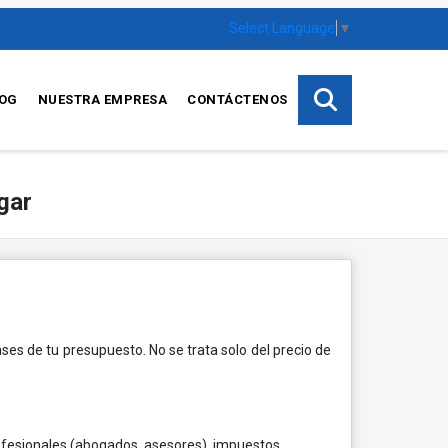
Select Language
▼
OG
NUESTRA EMPRESA
CONTÁCTENOS
gar
ses de tu presupuesto. No se trata solo del precio de
fesionales (abogados, asesores), impuestos,