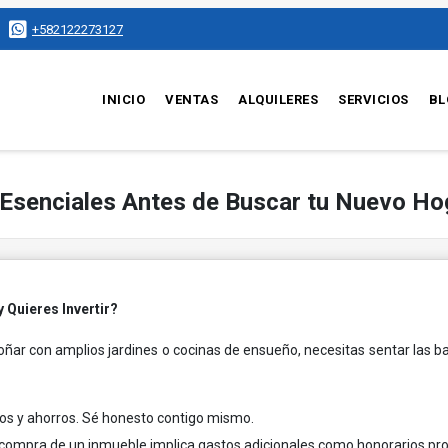
+582122273127
INICIO
VENTAS
ALQUILERES
SERVICIOS
BL
 Esenciales Antes de Buscar tu Nuevo Ho
 Quieres Invertir?
ñar con amplios jardines o cocinas de ensueño, necesitas sentar las ba
sos y ahorros. Sé honesto contigo mismo.
compra de un inmueble implica gastos adicionales como honorarios pro