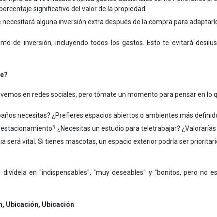
orcentaje significativo del valor de la propiedad.
 necesitará alguna inversión extra después de la compra para adaptarl
o de inversión, incluyendo todos los gastos. Esto te evitará desilu
te?
 que vemos en redes sociales, pero tómate un momento para pensar en lo 
años necesitas? ¿Prefieres espacios abiertos o ambientes más definid
estacionamiento? ¿Necesitas un estudio para teletrabajar? ¿Valorarías 
a será vital. Si tienes mascotas, un espacio exterior podría ser prioritar
divídela en "indispensables", "muy deseables" y "bonitos, pero no ese
ón, Ubicación, Ubicación