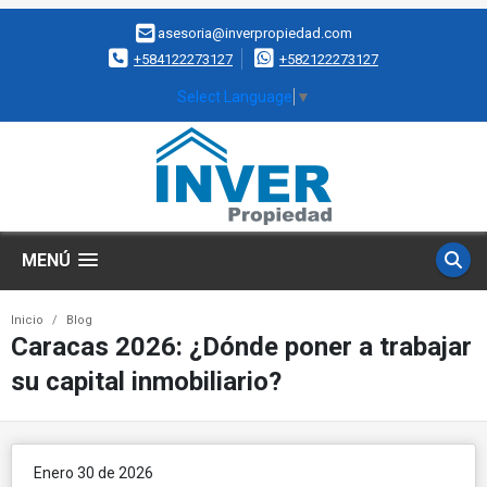
asesoria@inverpropiedad.com
+584122273127
+582122273127
Select Language
▼
MENÚ
Inicio
Blog
Caracas 2026: ¿Dónde poner a trabajar
su capital inmobiliario?
Enero 30 de 2026