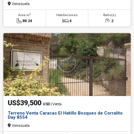
Venezuela
2
Área m
Habitaciones
Baño(s)
88.24
4
2
US$39,500
USD
| Venta
Terreno Venta Caracas El Hatillo Bosques de Corralito
Day 8554
Venezuela