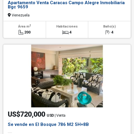
Apartamento Venta Caracas Campo Alegre Inmobiliaria
Bgc 9659
Venezuela
2
Área m
Habitaciones
Baño(s)
200
4
4
US$720,000
USD
| Venta
Se vende en El Bosque 786 M2 5H+8B