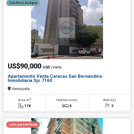
Con Pozo de Agua
US$90,000
USD
| Venta
Apartamento Venta Caracas San Bernandino
Inmobiliaria Sjc 7160
Venezuela
2
Área m
Habitaciones
Baño(s)
118
4
3
Listo para la Firma