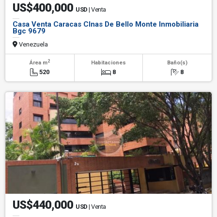
US$400,000
USD
| Venta
Casa Venta Caracas Clnas De Bello Monte Inmobiliaria
Bgc 9679
Venezuela
2
Área m
Habitaciones
Baño(s)
520
8
8
US$440,000
USD
| Venta