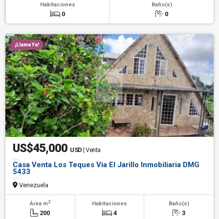
Habitaciones
Baño(s)
0
0
¡Llama Ya!
US$45,000
USD
| Venta
Casa Venta Los Teques Via El Jarillo Inmobiliaria DMG
5433
Venezuela
2
Área m
Habitaciones
Baño(s)
200
4
3