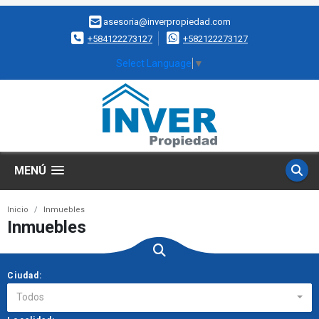
asesoria@inverpropiedad.com
+584122273127
+582122273127
Select Language
▼
MENÚ
Inicio
Inmuebles
Inmuebles
Ciudad:
Todos