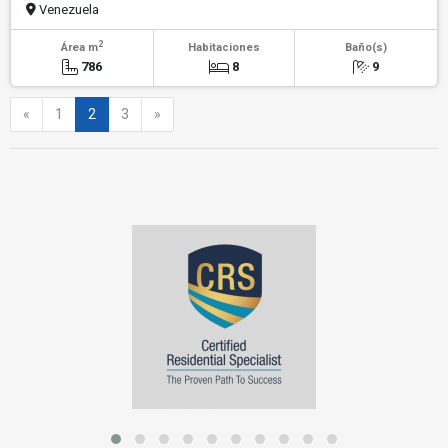
Venezuela
2
Área m
Habitaciones
Baño(s)
786
8
9
Anterior
Siguiente
«
1
2
3
»