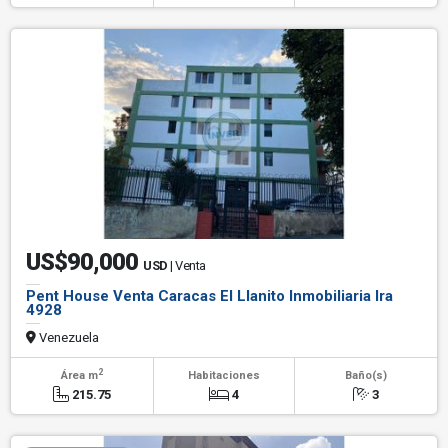
US$90,000
USD
| Venta
Pent House Venta Caracas El Llanito Inmobiliaria Ira
4928
Venezuela
2
Área m
Habitaciones
Baño(s)
215.75
4
3