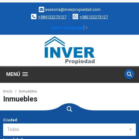
asesoria@inverpropiedad.com
+584122273127
+582122273127
Select Language
▼
MENÚ
Inicio
Inmuebles
Inmuebles
Ciudad:
Todos