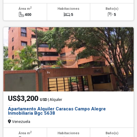
2
Área m
Habitaciones
Baño(s)
400
5
5
US$3,200
USD
| Alquiler
Apartamento Alquiler Caracas Campo Alegre
Inmobiliaria Bgc 5638
Venezuela
2
Área m
Habitaciones
Baño(s)