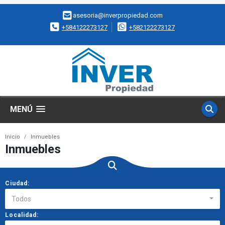
asesoria@inverpropiedad.com
+584122273127
+582122273127
MENÚ
Inicio
Inmuebles
Inmuebles
Ciudad:
Todos
Localidad: