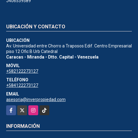
J406539589
UBICACIÓN Y CONTACTO
UBICACIÓN
Av. Universidad entre Chorro a Traposos Edif. Centro Empresarial
piso 12 Ofic B Urb Catedral
Caracas - Miranda - Dtto. Capital - Venezuela
MÓVIL
+582122273127
TELÉFONO
+584122273127
EMAIL
asesoria@inverpropiedad.com
Facebook
X
Instagram
TikTok
INFORMACIÓN