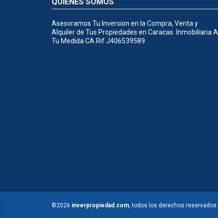
QUIÉNES SOMOS
Asesoramos Tu Inversion en la Compra, Venta y
Alquiler de Tus Propiedades en Caracas. Inmobiliaria A
Tu Medida CA Rif J406539589
©2026
inverpropiedad.com
, todos los derechos reservados.