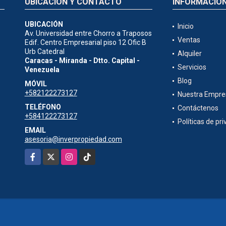
UBICACIÓN Y CONTACTO
INFORMACIÓ
UBICACIÓN
Inicio
Av. Universidad entre Chorro a Traposos
Ventas
Edif. Centro Empresarial piso 12 Ofic B
Urb Catedral
Alquiler
Caracas - Miranda - Dtto. Capital -
Servicios
Venezuela
Blog
MÓVIL
+582122273127
Nuestra Empre
TELÉFONO
Contáctenos
+584122273127
Políticas de pr
EMAIL
asesoria@inverpropiedad.com
Facebook
X
Instagram
TikTok