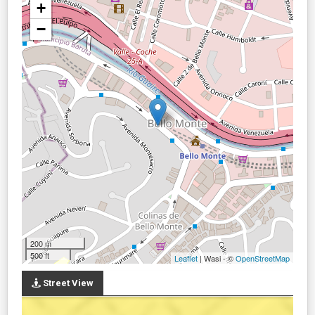
+
−
200 m
500 ft
Leaflet
| Wasi - ©
OpenStreetMap
Street View