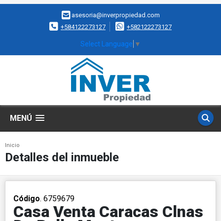
asesoria@inverpropiedad.com
+584122273127
+582122273127
Select Language
▼
MENÚ
Inicio
Detalles del inmueble
Código
. 6759679
Casa Venta Caracas Clnas