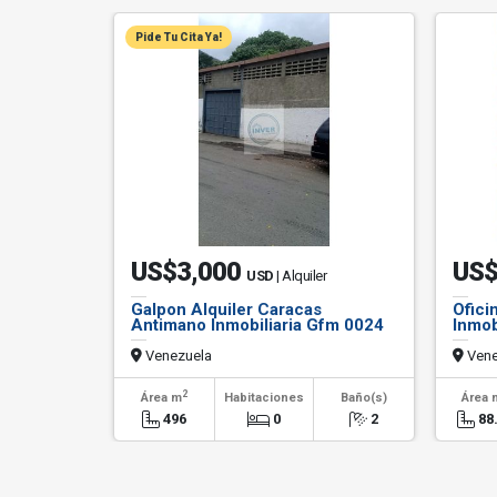
Pide Tu Cita Ya!
US$3,000
US$
USD
| Alquiler
Galpon Alquiler Caracas
Ofici
Antimano Inmobiliaria Gfm 0024
Inmob
Venezuela
Vene
2
Área m
Habitaciones
Baño(s)
Área 
496
0
2
88