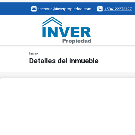
asesoria@inverpropiedad.com
+584122273127
Inicio
Detalles del inmueble