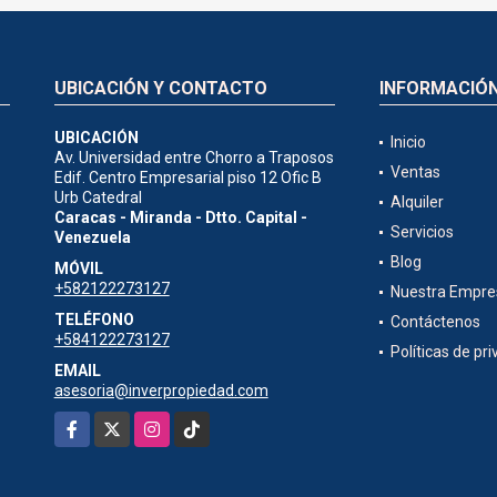
UBICACIÓN Y CONTACTO
INFORMACIÓ
UBICACIÓN
Inicio
Av. Universidad entre Chorro a Traposos
Ventas
Edif. Centro Empresarial piso 12 Ofic B
Urb Catedral
Alquiler
Caracas - Miranda - Dtto. Capital -
Servicios
Venezuela
Blog
MÓVIL
+582122273127
Nuestra Empre
TELÉFONO
Contáctenos
+584122273127
Políticas de pr
EMAIL
asesoria@inverpropiedad.com
Facebook
X
Instagram
TikTok